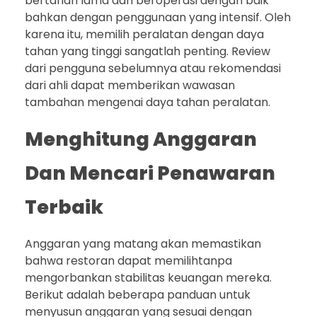
bertahan lama dan beroperasi dengan baik
bahkan dengan penggunaan yang intensif. Oleh
karena itu, memilih peralatan dengan daya
tahan yang tinggi sangatlah penting. Review
dari pengguna sebelumnya atau rekomendasi
dari ahli dapat memberikan wawasan
tambahan mengenai daya tahan peralatan.
Menghitung Anggaran
Dan Mencari Penawaran
Terbaik
Anggaran yang matang akan memastikan
bahwa restoran dapat memilihtanpa
mengorbankan stabilitas keuangan mereka.
Berikut adalah beberapa panduan untuk
menyusun anggaran yang sesuai dengan