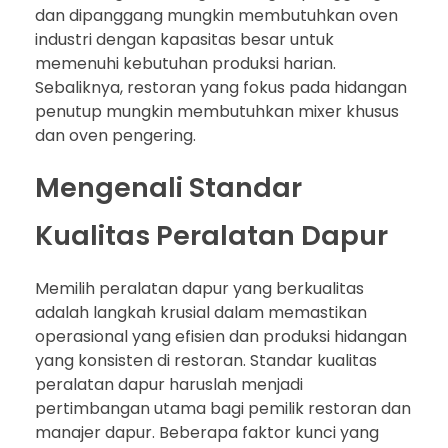
dan dipanggang mungkin membutuhkan oven
industri dengan kapasitas besar untuk
memenuhi kebutuhan produksi harian.
Sebaliknya, restoran yang fokus pada hidangan
penutup mungkin membutuhkan mixer khusus
dan oven pengering.
Mengenali Standar
Kualitas Peralatan Dapur
Memilih peralatan dapur yang berkualitas
adalah langkah krusial dalam memastikan
operasional yang efisien dan produksi hidangan
yang konsisten di restoran. Standar kualitas
peralatan dapur haruslah menjadi
pertimbangan utama bagi pemilik restoran dan
manajer dapur. Beberapa faktor kunci yang