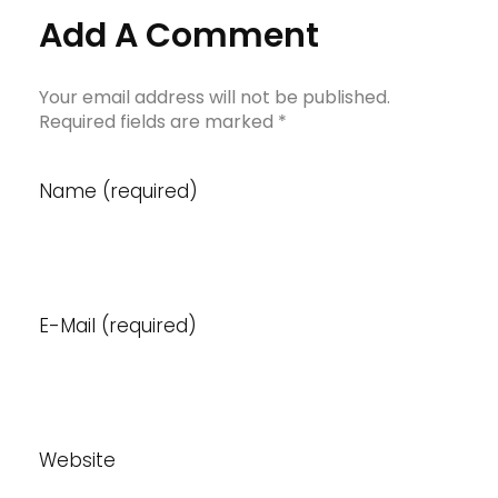
Add A Comment
Your email address will not be published.
Required fields are marked *
Name (required)
E-Mail (required)
Website