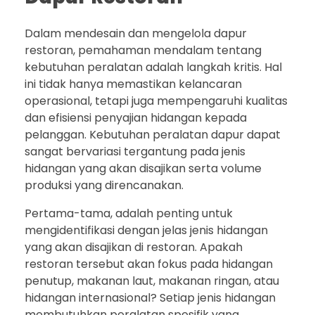
Dalam mendesain dan mengelola dapur
restoran, pemahaman mendalam tentang
kebutuhan peralatan adalah langkah kritis. Hal
ini tidak hanya memastikan kelancaran
operasional, tetapi juga mempengaruhi kualitas
dan efisiensi penyajian hidangan kepada
pelanggan. Kebutuhan peralatan dapur dapat
sangat bervariasi tergantung pada jenis
hidangan yang akan disajikan serta volume
produksi yang direncanakan.
Pertama-tama, adalah penting untuk
mengidentifikasi dengan jelas jenis hidangan
yang akan disajikan di restoran. Apakah
restoran tersebut akan fokus pada hidangan
penutup, makanan laut, makanan ringan, atau
hidangan internasional? Setiap jenis hidangan
membutuhkan peralatan spesifik yang