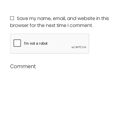
Save my name, email, and website in this
browser for the next time I comment.
Comment