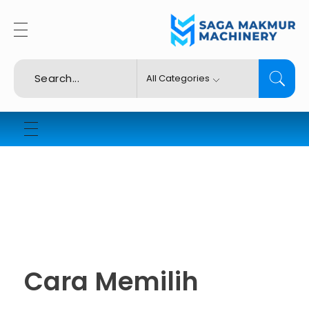
Tentang Kami
Importir dan Distributor Machinery HORECABA di Indonesia
Tentang Kami
Info Pelanggan
Konsultasi
Our Client
F.A.Q
Our Brand
Pengiriman
Kontak Kami
Garansi
Cara Memilih