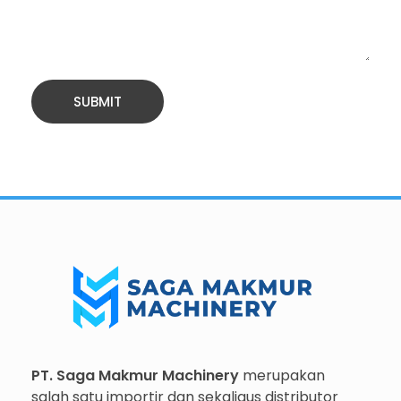
Importir dan Distributor Machinery HORECABA di Indonesia
Importir dan Distributor Machinery HORECABA di Indonesia
PT. Saga Makmur Machinery
merupakan
salah satu importir dan sekaligus distributor