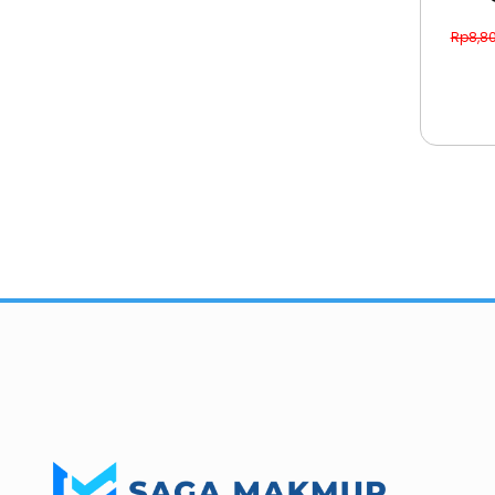
Rp
8,8
Importir dan Distributor Machinery HORECABA di Indonesia