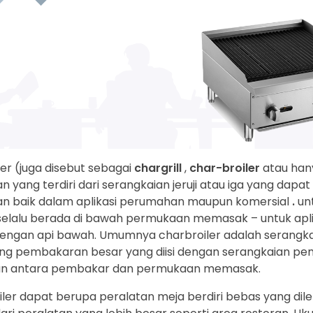
er (juga disebut sebagai
chargrill
,
char-broiler
atau ha
n yang terdiri dari serangkaian jeruji atau iga yang da
an baik dalam aplikasi perumahan maupun komersial
.
un
elalu berada di bawah permukaan memasak – untuk aplika
 dengan api bawah. Umumnya charbroiler adalah serangka
ng pembakaran besar yang diisi dengan serangkaian pemb
n antara pembakar dan permukaan memasak.
ler dapat berupa peralatan meja berdiri bebas yang dile