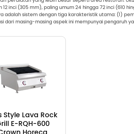
ari peralatan yang lebih besar seperti area restoran.
Uku
n 12 inci (305 mm), paling umum 24 hingga 72 inci (610 hi
adalah sistem dengan tiga karakteristik utama: (1) pem
i dari masing-masing aspek ini mempunyai pengaruh yan
 Style Lava Rock
rill E-RQH-600
Crown Horeca