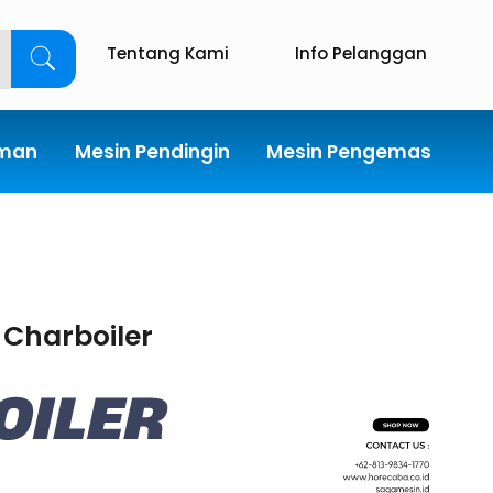
Tentang Kami
Info Pelanggan
uman
Mesin Pendingin
Mesin Pengemas
»
Charboiler