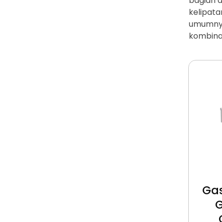
bagian d
kelipata
umumnya 
kombinas
Gas
G