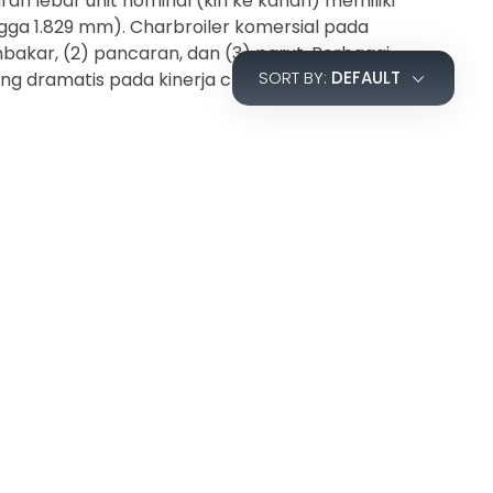
ran lebar unit nominal (kiri ke kanan) memiliki
ngga 1.829 mm).
Charbroiler komersial pada
bakar, (2) pancaran, dan (3) parut.
Berbagai
SORT BY:
DEFAULT
g dramatis pada kinerja charbroiler,