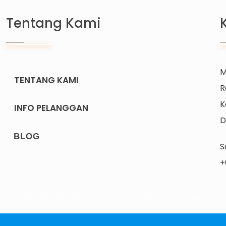
Tentang Kami
M
TENTANG KAMI
R
K
INFO PELANGGAN
D
BLOG
S
+
r dan Distributor Machinery HORECABA di Indonesia. All r