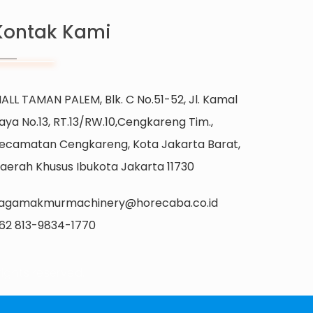
Kontak Kami
ALL TAMAN PALEM, Blk. C No.51-52, Jl. Kamal
aya No.13, RT.13/RW.10,Cengkareng Tim.,
ecamatan Cengkareng, Kota Jakarta Barat,
aerah Khusus Ibukota Jakarta 11730
agamakmurmachinery@horecaba.co.id
62 813-9834-1770
ights reserved.