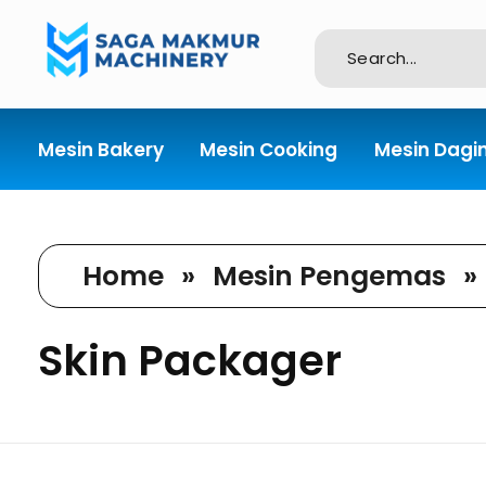
Importir dan Distributor Machinery HORECABA di Indonesia
Mesin Bakery
Mesin Cooking
Mesin Dagi
Home
»
Mesin Pengemas
»
Skin Packager