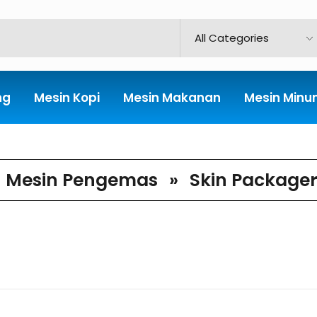
ng
Mesin Kopi
Mesin Makanan
Mesin Min
Mesin Pengemas
»
Skin Package