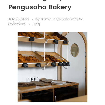
Pengusaha Bakery
July 25, 2023
by
admin-horecaba
with
No
Comment
Blog