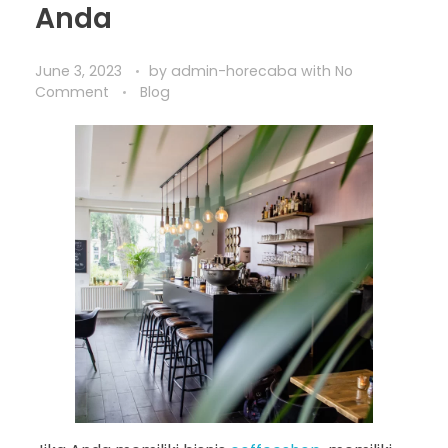
Anda
June 3, 2023
by
admin-horecaba
with
No
Comment
Blog