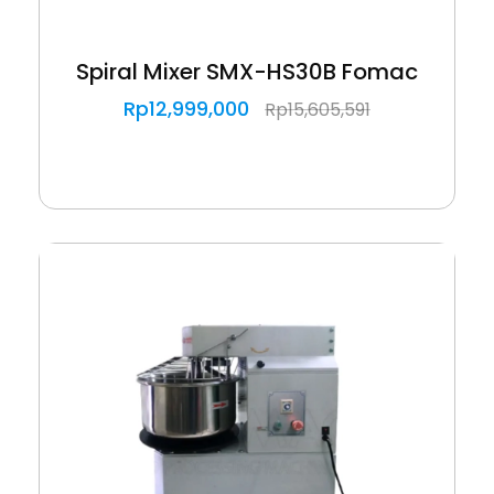
Spiral Mixer SMX-HS30B Fomac
Rp
12,999,000
Rp
15,605,591