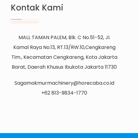
Kontak Kami
MALL TAMAN PALEM, Blk. C No.51-52, Jl.
Kamal Raya No.13, RT.13/RW.10,Cengkareng
Tim., Kecamatan Cengkareng, Kota Jakarta
Barat, Daerah Khusus Ibukota Jakarta 11730
Sagamakmurmachinery@horecaba.co.id
+62 813-9834-1770
© 2026 Importir dan Distributor Machinery
HORECABA di Indonesia. All rights reserved.