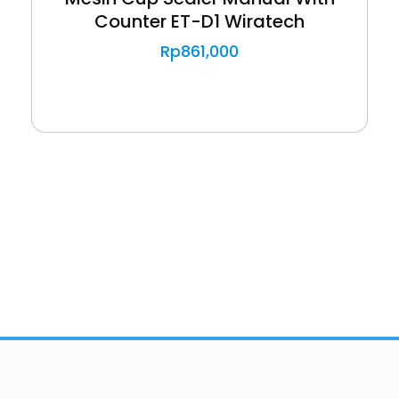
Counter ET-D1 Wiratech
Rp
861,000
Importir dan Distributor Machinery HORECABA di Indonesia