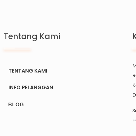
Tentang Kami
M
TENTANG KAMI
R
K
INFO PELANGGAN
D
BLOG
S
+