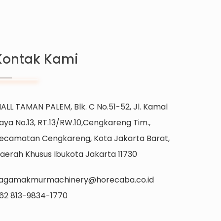
Kontak Kami
ALL TAMAN PALEM, Blk. C No.51-52, Jl. Kamal
aya No.13, RT.13/RW.10,Cengkareng Tim.,
ecamatan Cengkareng, Kota Jakarta Barat,
aerah Khusus Ibukota Jakarta 11730
agamakmurmachinery@horecaba.co.id
62 813-9834-1770