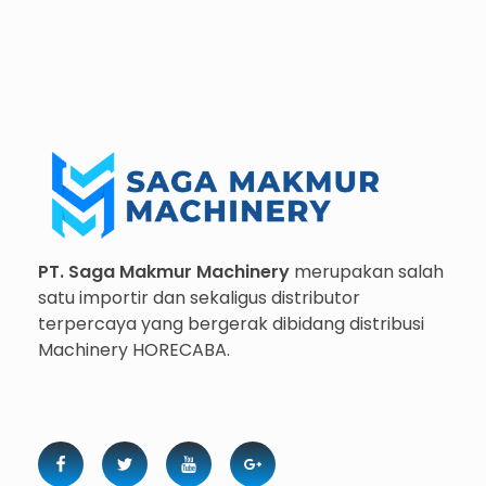
Importir dan Distributor Machinery HORECABA di Indonesia
Importir dan Distributor Machinery HORECABA di Indonesia
PT. Saga Makmur Machinery
merupakan salah
satu importir dan sekaligus distributor
terpercaya yang bergerak dibidang distribusi
Machinery HORECABA.