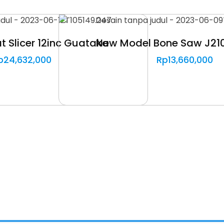
t Slicer 12inc Guataka
New Model Bone Saw J21
p
24,632,000
Rp
13,660,000