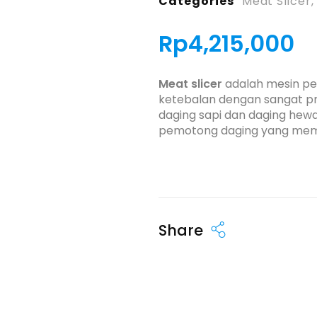
Categories
Meat Slicer
Rp
4,215,000
Meat slicer
adalah mesin pe
ketebalan dengan sangat pre
daging sapi dan daging hew
pemotong daging yang memil
Share