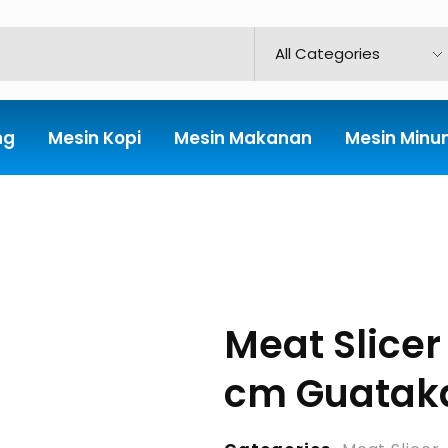
ng
Mesin Kopi
Mesin Makanan
Mesin Min
Meat Slicer
cm Guatak