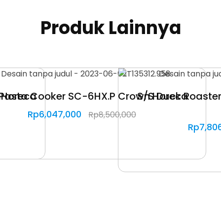
Produk Lainnya
 Horeca
Pasta Cooker SC-6HX.P Crown Horeca
S/S Duck Roaste
Rp
6,047,000
Rp
8,500,000
Rp
7,80