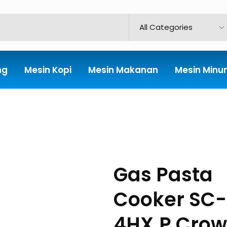
ng
Mesin Kopi
Mesin Makanan
Mesin Min
Gas Pasta
Cooker SC-
4HX.P Cro