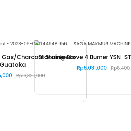
r Gas/Charcoal Stainleess
Standing Stove 4 Burner YSN-S
Guataka
Rp
6,031,000
Rp
8,400
6,000
Rp
13,320,000