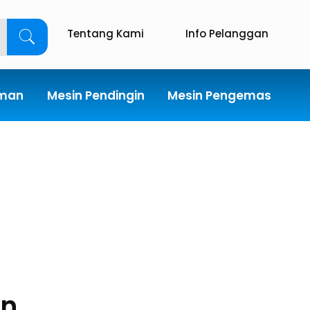
Tentang Kami
Info Pelanggan
uman
Mesin Pendingin
Mesin Pengemas
wn