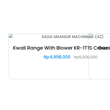
Kwali Range With Blower KR-1T1S Crown
Gas 
Rp
4,998,000
Rp
5,206,000