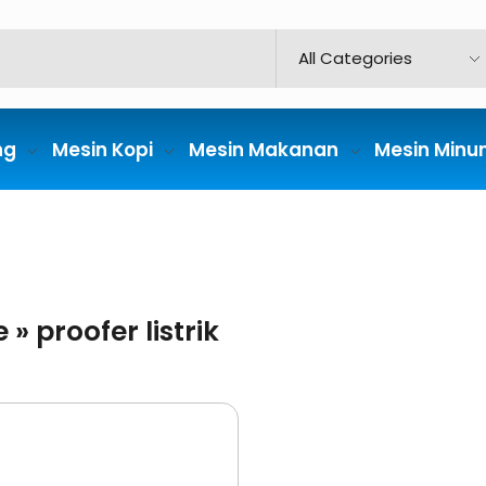
ng
Mesin Kopi
Mesin Makanan
Mesin Min
e
»
proofer listrik