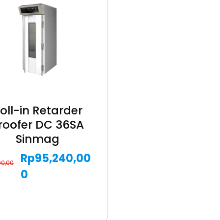
oll-in Retarder
roofer DC 36SA
Sinmag
Rp
95,240,00
00,00
0