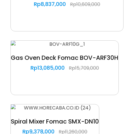
Rp
8,837,000
Rp
10,609,000
Gas Oven Deck Fomac BOV-ARF30H
Rp
13,085,000
Rp
15,709,000
Spiral Mixer Fomac SMX-DN10
Rp
9,378,000
Rp
11,260,000