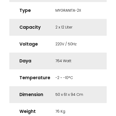
Type
MYGRANITA-2X
Capacity
2 x 12 Liter
Voltage
220V / 50Hz
Daya
764 Watt
Temperature
-2 ~ -10°C
Dimension
50 x 61 x 94 Cm
Weight
76 Kg