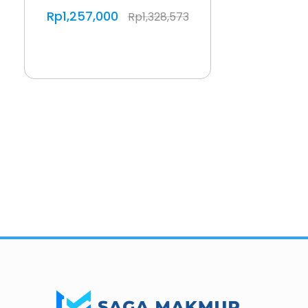
Rp
1,257,000
Rp
1,328,573
Importir dan Distributor Machinery HORECABA di Indonesia