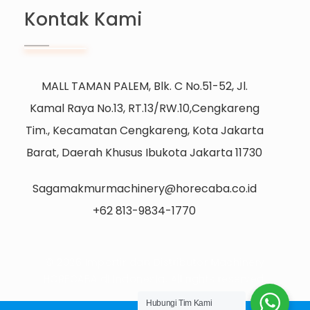
Kontak Kami
MALL TAMAN PALEM, Blk. C No.51-52, Jl.
Kamal Raya No.13, RT.13/RW.10,Cengkareng
Tim., Kecamatan Cengkareng, Kota Jakarta
Barat, Daerah Khusus Ibukota Jakarta 11730
Sagamakmurmachinery@horecaba.co.id
+62 813-9834-1770
© 2026 Importir dan Distributor Machinery
HORECABA di Indonesia. All rights reserved.
Hubungi Tim Kami