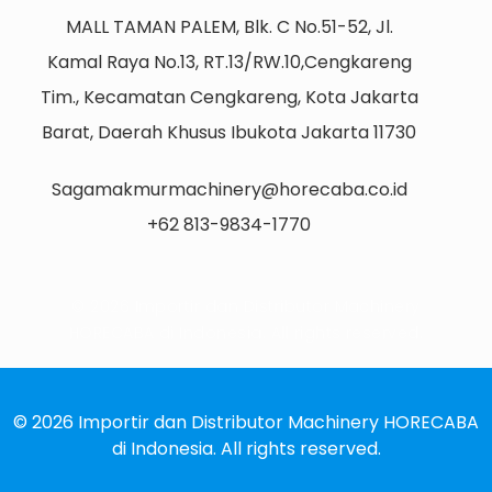
MALL TAMAN PALEM, Blk. C No.51-52, Jl.
Kamal Raya No.13, RT.13/RW.10,Cengkareng
Tim., Kecamatan Cengkareng, Kota Jakarta
Barat, Daerah Khusus Ibukota Jakarta 11730
Sagamakmurmachinery@horecaba.co.id
+62 813-9834-1770
© 2026 Importir dan Distributor Machinery
HORECABA di Indonesia. All rights reserved.
© 2026 Importir dan Distributor Machinery HORECABA
di Indonesia. All rights reserved.