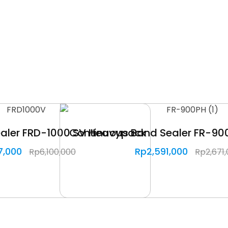
aler FRD-1000 SV Heavypack
Continuous Band Sealer FR-90
7,000
Rp
2,591,000
Rp
6,100,000
Rp
2,671