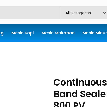
ng
Mesin Kopi
Mesin Makanan
Mesin Min
Continuous
Band Seale
800 PV