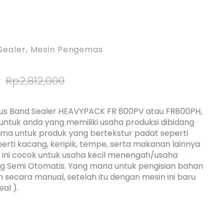
Sealer
,
Mesin Pengemas
Rp
2,812,000
uous Band Sealer HEAVYPACK FR 800PV atau FR800PH,
 untuk anda yang memiliki usaha produksi dibidang
ma untuk produk yang bertekstur padat seperti
rti kacang, keripik, tempe, serta makanan lainnya
n ini cocok untuk usaha kecil menengah/usaha
g Semi Otomatis. Yang mana untuk pengisian bahan
 secara manual, setelah itu dengan mesin ini baru
al ).