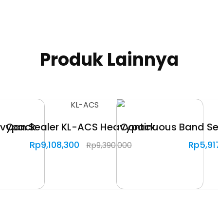
Produk Lainnya
avypack
Can Sealer KL-ACS Heavypack
Continuous Band Se
Rp
9,108,300
Rp
5,91
Rp
9,390,000