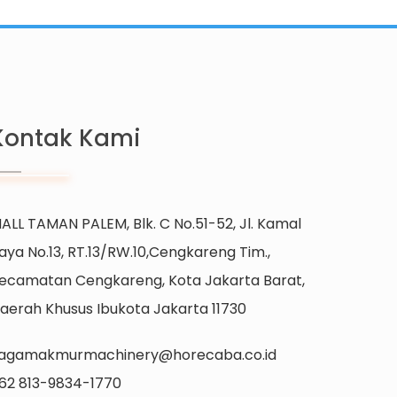
Kontak Kami
ALL TAMAN PALEM, Blk. C No.51-52, Jl. Kamal
aya No.13, RT.13/RW.10,Cengkareng Tim.,
ecamatan Cengkareng, Kota Jakarta Barat,
aerah Khusus Ibukota Jakarta 11730
agamakmurmachinery@horecaba.co.id
62 813-9834-1770