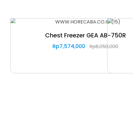
Chest Freezer GEA AB-750R
Rp
7,574,000
Rp
8,050,000