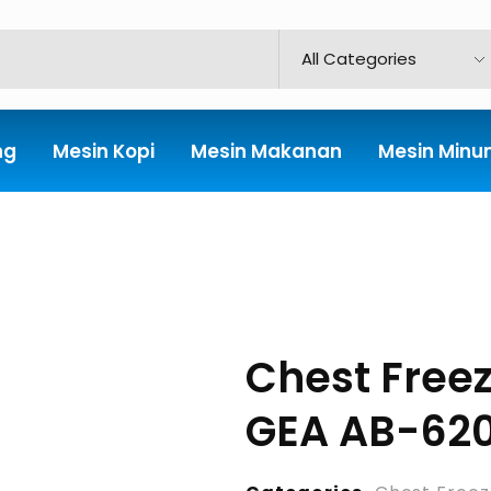
ng
Mesin Kopi
Mesin Makanan
Mesin Min
Chest Free
GEA AB-620