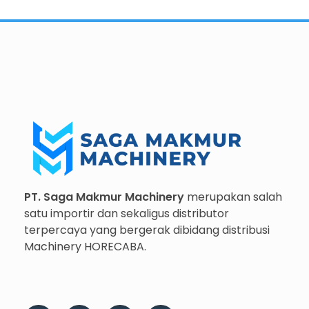
Importir dan Distributor Machinery HORECABA di Indonesia
Importir dan Distributor Machinery HORECABA di Indonesia
PT. Saga Makmur Machinery
merupakan salah
satu importir dan sekaligus distributor
terpercaya yang bergerak dibidang distribusi
Machinery HORECABA.