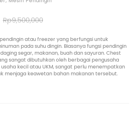
er
,
Mesin Pendingin
Rp
9,500,000
pendingin atau freezer yang berfungsi untuk
uman pada suhu dingin. Biasanya fungsi pendingin
 daging segar, makanan, buah dan sayuran. Chest
ang sangat dibutuhkan oleh berbagai pengusaha
 usaha kecil atau UKM, sangat perlu menempatkan
k menjaga keawetan bahan makanan tersebut.