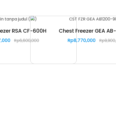
eezer RSA CF-600H
Chest Freezer GEA AB
7,000
Rp
8,770,000
Rp
6,600,000
Rp
9,900