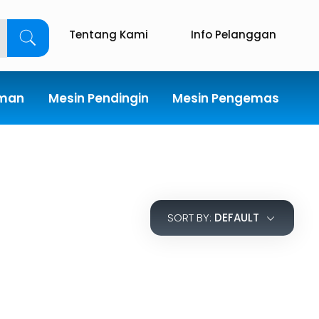
Tentang Kami
Info Pelanggan
uman
Mesin Pendingin
Mesin Pengemas
SORT BY:
DEFAULT