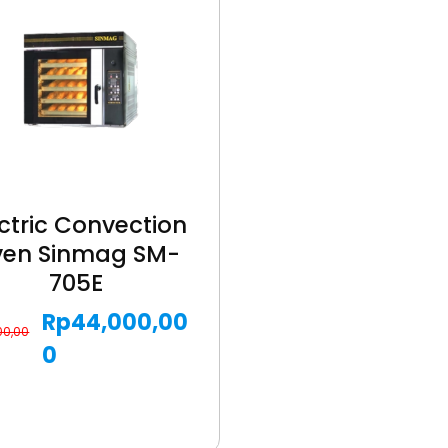
ectric Convection
en Sinmag SM-
705E
Rp
44,000,00
00,00
0