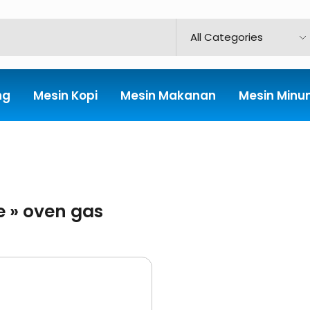
ng
Mesin Kopi
Mesin Makanan
Mesin Min
e
»
oven gas